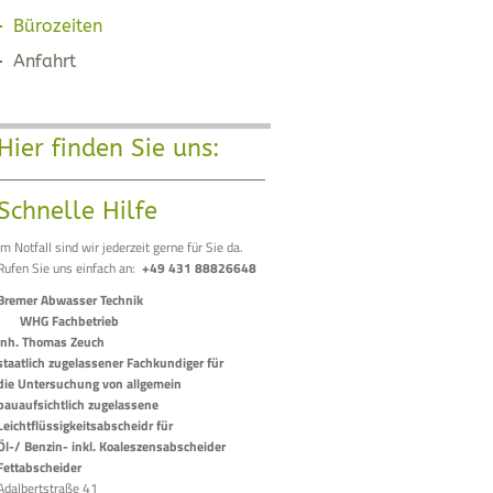
Bürozeiten
Anfahrt
Hier finden Sie uns:
Schnelle Hilfe
Im Notfall sind wir jederzeit gerne für Sie da.
Rufen Sie uns einfach an:
+49 431 88826648
Bremer Abwasser Technik
WHG Fachbetrieb
Inh. Thomas Zeuch
staatlich zugelassener Fachkundiger für
die Untersuchung von allgemein
bauaufsichtlich zugelassene
Leichtflüssigkeitsabscheidr für
Öl-/ Benzin- inkl. Koaleszensabscheider
Fettabscheider
Adalbertstraße 41